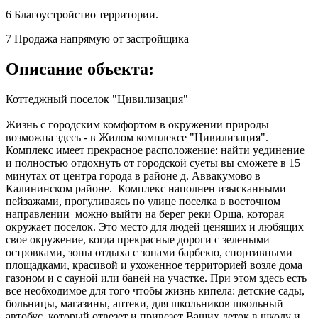
6
Благоустройство территории.
7
Продажа напрямую от застройщика
Описание объекта:
Коттеджный поселок "Цивилизация"
Жизнь с городским комфортом в окружении природы
возможна здесь - в Жилом комплексе "Цивилизация".
Комплекс имеет прекрасное расположение: найти уединение
и полностью отдохнуть от городской суеты вы сможете в 15
минутах от центра города в районе д. Аввакумово в
Калининском районе. Комплекс наполнен изысканными
пейзажами, прогуливаясь по улице поселка в восточном
направлении можно выйти на берег реки Орша, которая
окружает поселок. Это место для людей ценящих и любящих
свое окружение, когда прекрасные дороги с зелеными
островками, зоны отдыха с зонами барбекю, спортивными
площадками, красивой и ухоженное территорией возле дома
газоном и с сауной или баней на участке. При этом здесь есть
все необходимое для того чтобы жизнь кипела: детские сады,
больницы, магазины, аптеки, для школьников школьный
автобус, который отвезет и привезет Ваших деток в школу и