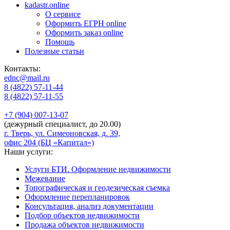
kadastr.online
О сервисе
Оформить ЕГРН online
Оформить заказ online
Помощь
Полезные статьи
Контакты:
ednc@mail.ru
8 (4822)
57-11-44
8 (4822)
57-11-55
+7 (904)
007-13-07
(дежурный специалист, до 20.00)
г. Тверь, ул. Симеоновская, д. 39,
офис 204 (БЦ «Капитал»)
Наши услуги:
Услуги БТИ. Оформление недвижимости
Межевание
Топографическая и геодезическая съемка
Оформление перепланировок
Консультация, анализ документации
Подбор объектов недвижимости
Продажа объектов недвижимости