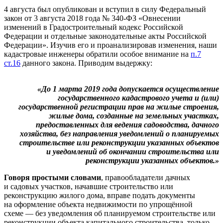
4
августа был опубликован и
вступил в
силу Федеральный
закон от
3
августа 2018 года №
340-ФЗ «О
внесении
изменений в
Градостроительный кодекс Российской
Федерации и
отдельные законодательные акты Российской
Федерации». Изучив его и
проанализировав изменения, наши
кадастровые инженеры обратили особое внимание на
п.7
ст.16
данного закона. Приводим выдержку:
«До
1
марта 2019 года допускается осуществление
государственного кадастрового учета
и (или)
государственной регистрации прав на
жилые строения,
жилые дома, созданные на
земельных участках,
предоставленных для ведения садоводства, дачного
хозяйства, без направления уведомлений о
планируемых
строительстве или реконструкции указанных объектов
и
уведомлений об
окончании строительства или
реконструкции указанных объектов.»
Говоря простыми словами
, правообладатели дачных
и
садовых участков, начавшие строительство или
реконструкцию жилого дома, вправе подать документы
на
оформление объекта недвижимости по
упрощённой
схеме
— без уведомления об
планируемом строительстве или
реконструкции объекта капитального строительства, только