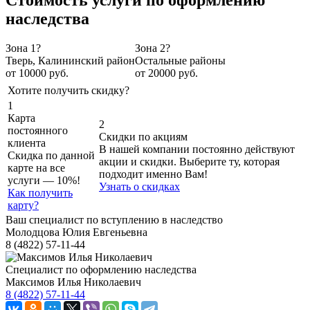
наследства
Зона 1
?
Зона 2
?
Тверь, Калининский район
Остальные районы
от 10000 руб.
от 20000 руб.
Хотите получить скидку?
1
Карта
2
постоянного
Скидки по акциям
клиента
В нашей компании постоянно действуют
Cкидка по данной
акции и скидки. Выберите ту, которая
карте на все
подходит именно Вам!
услуги — 10%!
Узнать о скидках
Как получить
карту?
Ваш специалист по вступлению в наследство
Молодцова Юлия Евгеньевна
8 (4822) 57-11-44
Специалист по оформлению наследства
Максимов Илья Николаевич
8 (4822) 57-11-44