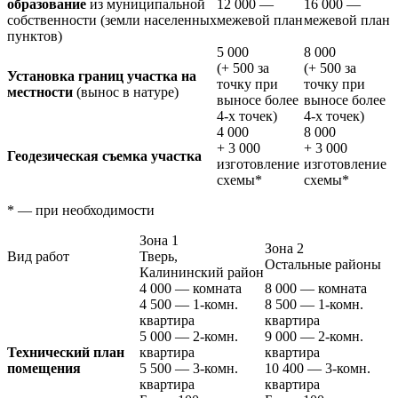
образование
из муниципальной
12 000
—
16 000
—
собственности (земли населенных
межевой план
межевой план
пунктов)
5 000
8 000
(+
500
за
(+
500
за
Установка границ участка на
точку при
точку при
местности
(вынос в натуре)
выносе более
выносе более
4-х точек)
4-х точек)
4 000
8 000
+
3 000
+
3 000
Геодезическая съемка участка
изготовление
изготовление
схемы
*
схемы
*
*
— при необходимости
Зона 1
Зона 2
Вид работ
Тверь,
Остальные районы
Калининский район
4 000
— комната
8 000
— комната
4 500
— 1-комн.
8 500
— 1-комн.
квартира
квартира
5 000
— 2-комн.
9 000
— 2-комн.
Технический план
квартира
квартира
помещения
5 500
— 3-комн.
10 400
— 3-комн.
квартира
квартира