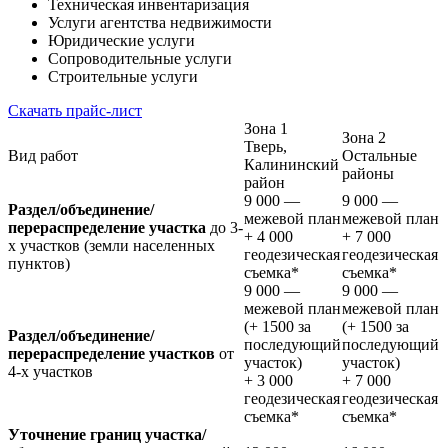
Техническая инвентаризация
Услуги агентства недвижимости
Юридические услуги
Сопроводительные услуги
Строительные услуги
Скачать прайс-лист
Зона 1
Зона 2
Тверь,
Вид работ
Остальные
Калининский
районы
район
9 000
—
9 000
—
Раздел/объединение/
межевой план
межевой план
перераспределение участка
до 3-
+
4 000
+
7 000
х участков (земли населенных
геодезическая
геодезическая
пунктов)
съемка
*
съемка
*
9 000
—
9 000
—
межевой план
межевой план
(+
1500
за
(+
1500
за
Раздел/объединение/
последующий
последующий
перераспределение участков
от
участок)
участок)
4-х участков
+
3 000
+
7 000
геодезическая
геодезическая
съемка
*
съемка
*
Уточнение границ участка/