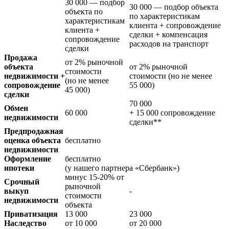
30 000
— подбор
30 000
— подбор объекта
объекта по
по характеристикам
характеристикам
клиента + сопровождение
клиента +
сделки + компенсация
сопровождение
расходов на транспорт
сделки
Продажа
от
2%
рыночной
объекта
от
2%
рыночной
стоимости
недвижимости +
стоимости (но не менее
(но не менее
сопровождение
55 000
)
45 000
)
сделки
70 000
Обмен
60 000
+
15 000
сопровождение
недвижимости
сделки
**
Предпродажная
оценка объекта
бесплатно
недвижимости
Оформление
бесплатно
ипотеки
(у нашего партнера «Сбербанк»)
минус
15-20%
от
Срочный
рыночной
выкуп
-
стоимости
недвижимости
объекта
Приватизация
13 000
23 000
Наследство
от
10 000
от
20 000