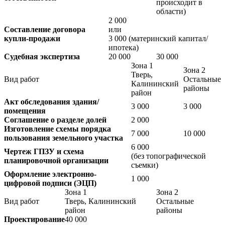
происходит в
области)
2 000
Составление договора
или
купли-продажи
3 000
(материнский капитал/
ипотека)
Судебная экспертиза
20 000
30 000
Зона 1
Зона 2
Тверь,
Вид работ
Остальные
Калининский
районы
район
Акт обследования здания/
3 000
3 000
помещения
Соглашение о разделе долей
2 000
Изготовление схемы порядка
7 000
10 000
пользования земельного участка
6 000
Чертеж ГПЗУ и схема
(без топографической
планировочной организации
съемки)
Оформление электронно-
1 000
цифровой подписи (ЭЦП)
Зона 1
Зона 2
Вид работ
Тверь, Калининский
Остальные
район
районы
Проектирование
40 000