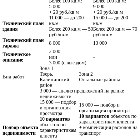
Более 100 кв.м:
Более 100 кв.м:
5 000
9 000
+
20
руб./кв.м
+
20
руб./кв.м
11 000
— до 200
15 000
— до 200
Технический план
кв.м
кв.м
здания
Более 200 кв.м —
50
Более 200 кв.м —
70
руб./кв.м
руб./кв.м
Технический план
8 000
13 000
гаража
2 000
Техническое
или
-
описание
3 000
(с выездом)
Зона 1
Тверь,
Зона 2
Вид работ
Калининский
Остальные районы
район
3 000
— анализ предложений на рынке
недвижимости
15 000
— подбор
15 000
— подбор и
и организация
организация просмотра
просмотра
10 вариантов
объектов по
10 вариантов
характеристикам клиента
объектов по
Подбор объекта
+ компенсация расходов на
характеристикам
недвижимости
транспорт
клиента