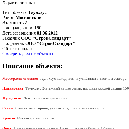
Характеристики
Тип объекта
Таунхаус
Район
Московский
Этажность
2
Площадь, кв. м.
150
Дата завершения
01.06.2012
Заказчик
ООО "СтройСтандарт"
Подрядчик
ООО "СтройСтандарт"
Объект продан.
Смотреть другие объекты
Описание объекта:
Месторасположение:
Таун-хаус находится на ул. Глинки в частном секторе.
Планировка:
Таун-хаус 2-этажный на две семьи, площадь каждой секции
150
Фундамент:
Ленточный армированный.
Стены:
Силикатный кирпич, утеплитель, облицовочный кирпич.
Кровля:
Мягкая кровля шинглас.
Окна:
Пластиковые стеклопакеты. На втором этаже большой балкон.