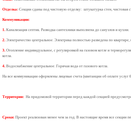
Отделка
:
Секции сданы под чистовую отделку: штукатурка стен, чистовая с
Коммуникации:
1.
Канализация септик. Разводка сантехники выполнена до санузлов и кухни.
2.
Электричество центральное.
Электрика полностью разведена по квартире, 
3.
Отопление индивидуальное, с регулировкой на газовом котле и терморегул
котла.
4.
Водоснабжение центральное. Горячая вода от газового котла.
На все коммуникации оформлены лицевые счета (квитанции об оплате услуг б
Территория:
На придомовой территории перед каждой секцией предусмотре
Сроки:
Проект реализован менее чем за год. В настоящие время все секции