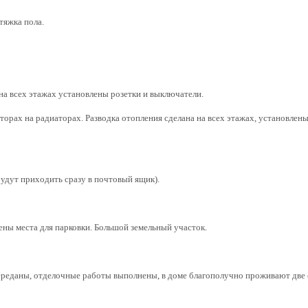
тяжка пола.
на всех этажах установлены розетки и выключатели.
яторах на радиаторах. Разводка отопления сделана на всех этажах, установле
удут приходить сразу в почтовый ящик).
ны места для парковки. Большой земельный участок.
 переданы, отделочные работы выполнены, в доме благополучно проживают две 