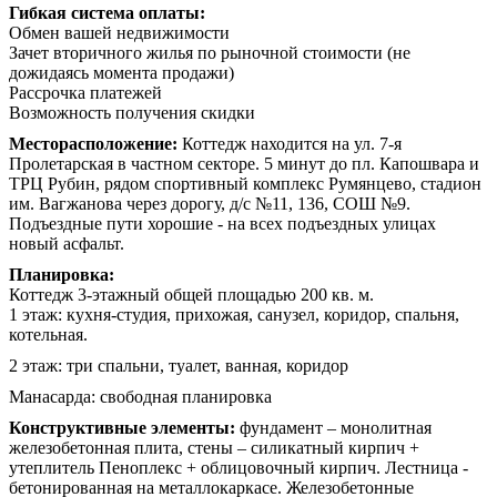
Гибкая система оплаты:
Обмен вашей недвижимости
Зачет вторичного жилья по рыночной стоимости (не
дожидаясь момента продажи)
Рассрочка платежей
Возможность получения скидки
Месторасположение:
Коттедж находится на ул. 7-я
Пролетарская в частном секторе. 5 минут до пл. Капошвара и
ТРЦ Рубин, рядом спортивный комплекс Румянцево, стадион
им. Вагжанова через дорогу, д/с №11, 136, СОШ №9.
Подъездные пути хорошие - на всех подъездных улицах
новый асфальт.
Планировка:
Коттедж 3-этажный общей площадью 200 кв. м.
1 этаж: кухня-студия, прихожая, санузел, коридор, спальня,
котельная.
2 этаж: три спальни, туалет, ванная, коридор
Манасарда: свободная планировка
Конструктивные элементы:
фундамент – монолитная
железобетонная плита, стены – силикатный кирпич +
утеплитель Пеноплекс + облицовочный кирпич. Лестница -
бетонированная на металлокаркасе. Железобетонные