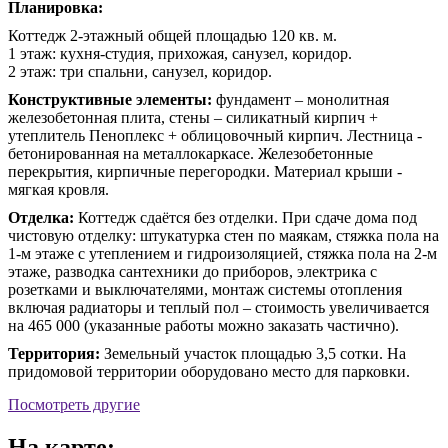
Планировка:
Коттедж 2-этажный общей площадью 120 кв. м.
1 этаж: кухня-студия, прихожая, санузел, коридор.
2 этаж: три спальни, санузел, коридор.
Конструктивные элементы:
фундамент – монолитная
железобетонная плита, стены – силикатный кирпич +
утеплитель Пеноплекс + облицовочный кирпич. Лестница -
бетонированная на металлокаркасе. Железобетонные
перекрытия, кирпичные перегородки. Материал крыши -
мягкая кровля.
Отделка:
Коттедж сдаётся без отделки. При сдаче дома под
чистовую отделку: штукатурка стен по маякам, стяжка пола на
1-м этаже с утеплением и гидроизоляцией, стяжка пола на 2-м
этаже, разводка сантехники до приборов, электрика с
розетками и выключателями, монтаж системы отопления
включая радиаторы и теплый пол – стоимость увеличивается
на 465 000 (указанные работы можно заказать частично).
Территория:
Земельный участок площадью 3,5 сотки. На
придомовой территории оборудовано место для парковки.
Посмотреть другие
На карте: