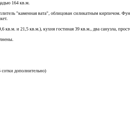
адью 164 кв.м.
еплитель "каменная вата", облицован силикатным кирпичом. Фу
кет.
,6 кв.м. и 21,5 кв.м.), кухня гостиная 39 кв.м., два санузла, про
олнены.
,5 сотки дополнительно)