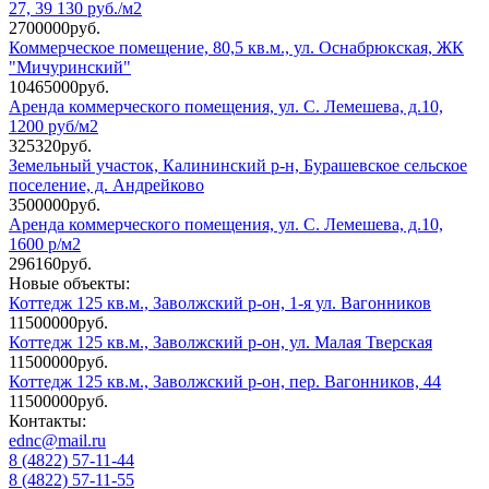
27, 39 130 руб./м2
2700000руб.
Коммерческое помещение, 80,5 кв.м., ул. Оснабрюкская, ЖК
"Мичуринский"
10465000руб.
Аренда коммерческого помещения, ул. С. Лемешева, д.10,
1200 руб/м2
325320руб.
Земельный участок, Калининский р-н, Бурашевское сельское
поселение, д. Андрейково
3500000руб.
Аренда коммерческого помещения, ул. С. Лемешева, д.10,
1600 р/м2
296160руб.
Новые объекты:
Коттедж 125 кв.м., Заволжский р-он, 1-я ул. Вагонников
11500000руб.
Коттедж 125 кв.м., Заволжский р-он, ул. Малая Тверская
11500000руб.
Коттедж 125 кв.м., Заволжский р-он, пер. Вагонников, 44
11500000руб.
Контакты:
ednc@mail.ru
8 (4822)
57-11-44
8 (4822)
57-11-55