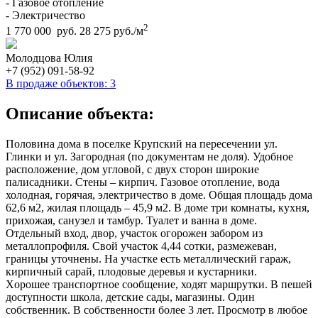
- Газовое отопление
- Электричество
2
1 770 000 руб.
28 275 руб./м
Молодцова Юлия
+7 (952) 091-58-92
В продаже объектов: 3
Описание объекта:
Половина дома в поселке Крупский на пересечении ул.
Глинки и ул. Загородная (по документам не доля). Удобное
расположение, дом угловой, с двух сторон широкие
палисадники. Стены – кирпич. Газовое отопление, вода
холодная, горячая, электричество в доме. Общая площадь дома
62,6 м2, жилая площадь – 45,9 м2. В доме три комнаты, кухня,
прихожая, санузел и тамбур. Туалет и ванна в доме.
Отдельный вход, двор, участок огорожен забором из
металлопрофиля. Свой участок 4,44 сотки, размежеван,
границы уточнены. На участке есть металлический гараж,
кирпичный сарай, плодовые деревья и кустарники.
Xорошее транспортное сообщение, ходят маршрутки. В пешей
доступности школа, детские сады, магазины. Один
собственник. В собственности более 3 лет. Просмотр в любое