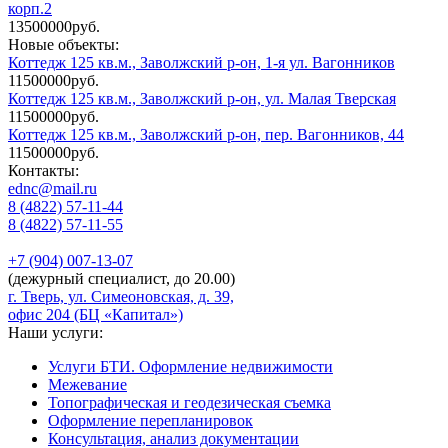
корп.2
13500000руб.
Новые объекты:
Коттедж 125 кв.м., Заволжский р-он, 1-я ул. Вагонников
11500000руб.
Коттедж 125 кв.м., Заволжский р-он, ул. Малая Тверская
11500000руб.
Коттедж 125 кв.м., Заволжский р-он, пер. Вагонников, 44
11500000руб.
Контакты:
ednc@mail.ru
8 (4822)
57-11-44
8 (4822)
57-11-55
+7 (904)
007-13-07
(дежурный специалист, до 20.00)
г. Тверь, ул. Симеоновская, д. 39,
офис 204 (БЦ «Капитал»)
Наши услуги:
Услуги БТИ. Оформление недвижимости
Межевание
Топографическая и геодезическая съемка
Оформление перепланировок
Консультация, анализ документации