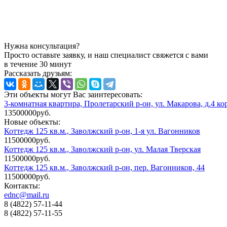
Нужна консультация?
Просто оставьте заявку, и наш специалист свяжется с вами
в течение 30 минут
Рассказать друзьям:
Эти объекты могут Вас заинтересовать:
3-комнатная квартира, Пролетарский р-он, ул. Макарова, д.4 ко
13500000руб.
Новые объекты:
Коттедж 125 кв.м., Заволжский р-он, 1-я ул. Вагонников
11500000руб.
Коттедж 125 кв.м., Заволжский р-он, ул. Малая Тверская
11500000руб.
Коттедж 125 кв.м., Заволжский р-он, пер. Вагонников, 44
11500000руб.
Контакты:
ednc@mail.ru
8 (4822)
57-11-44
8 (4822)
57-11-55