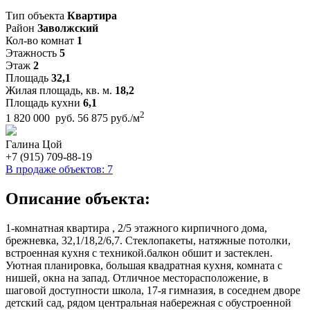
Тип объекта
Квартира
Район
Заволжский
Кол-во комнат
1
Этажность
5
Этаж
2
Площадь
32,1
Жилая площадь, кв. м.
18,2
Площадь кухни
6,1
2
1 820 000 руб.
56 875 руб./м
Галина Цой
+7 (915) 709-88-19
В продаже объектов: 7
Описание объекта:
1-комнатная квартира , 2/5 этажного кирпичного дома,
брежневка, 32,1/18,2/6,7. Стеклопакеты, натяжные потолки,
встроенная кухня с техникой.балкон обшит и застеклен.
Уютная планировка, большая квадратная кухня, комната с
нишей, окна на запад. Отличное месторасположение, в
шаговой доступности школа, 17-я гимназия, в соседнем дворе
детский сад, рядом центральная набережная с обустроенной