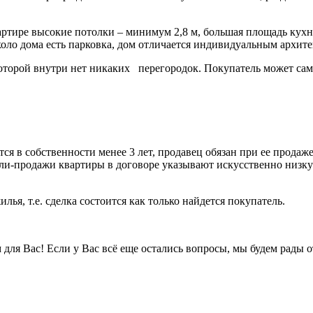
ртире высокие потолки – минимум 2,8 м, большая площадь кухни
около дома есть парковка, дом отличается индивидуальным архи
 которой внутри нет никаких перегородок. Покупатель может са
ится в собственности менее 3 лет, продавец обязан при ее прода
и-продажи квартиры в договоре указывают искусственно низкую 
лья, т.е. сделка состоится как только найдется покупатель.
ля Вас! Если у Вас всё еще остались вопросы, мы будем рады отв