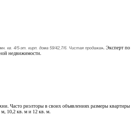
».
Эксперт по
мн. кв. 4/5-эт. кирп. дома 59/42,7/6. Чистая продажа
тной недвижимости.
.
кухни. Часто риэлторы в своих объявлениях размеры квартиры
, 10,2 кв. м и 12 кв. м.