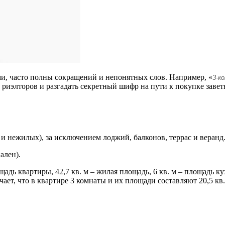
и, часто полны сокращений и непонятных слов. Например, «
3-ко
риэлторов и разгадать секретный шифр на пути к покупке заве
 нежилых), за исключением лоджий, балконов, террас и веранд
ален).
щадь квартиры, 42,7 кв. м – жилая площадь, 6 кв. м – площадь 
ает, что в квартире 3 комнаты и их площади составляют 20,5 кв. м