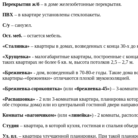
Перекрытия ж/б
– в доме железобетонные перекрытия.
ПВХ
– в квартире установлены стеклопакеты.
С/у
– санузел.
Ост. меб.
– остается мебель.
«Сталинка»
– квартиры в домах, возведенных с конца 30-х до 
«Хрущевка»
- малогабаритные квартиры, построенные с конца
таких квартирах не более 6 кв. м, высота потолков 2,5 – 2,7 м.
«Брежневка»
- дом, возведенный в 70-80-е годы. Такие дома в
квартиры-«брежневки» отличаются плохой звукоизоляцией.
«Брежневка-сорокопятка»
(или
«брежневка-45»
) – 3-комнатн
«Распашонка»
- 2 или 3-комнатная квартира, планировка кото
обе стороны дома) или из центральной гостиной двери направо
Комнаты «вагончиком»
(или
«линейка»
) - 2 комнаты, распол
Студия
– квартира, в которой кухня, гостиная и спальня объе
Ул. пл
. – квартира улучшенной планировки. При такой планиров