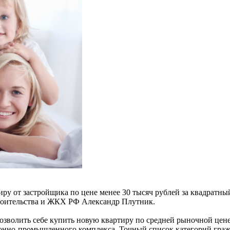
иру от застройщика по цене менее 30 тысяч рублей за квадратн
троительства и ЖКХ РФ Александр Плутник.
позволить себе купить новую квартиру по средней рыночной цен
ронно-промышленного комплекса. Точный список категорий граж