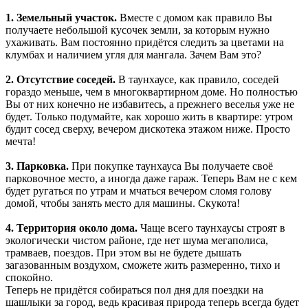
1. Земельный участок.
Вместе с домом как правило Вы
получаете небольшой кусочек земли, за которым нужно
ухаживать. Вам постоянно придётся следить за цветами на
клумбах и наличием угля для мангала. Зачем Вам это?
2. Отсутствие соседей.
В таунхаусе, как правило, соседей
гораздо меньше, чем в многоквартирном доме. Но полностью
Вы от них конечно не избавитесь, а прежнего веселья уже не
будет. Только подумайте, как хорошо жить в квартире: утром
будит сосед сверху, вечером дискотека этажом ниже. Просто
мечта!
3. Парковка.
При покупке таунхауса Вы получаете своё
парковочное место, а иногда даже гараж. Теперь Вам не с кем
будет ругаться по утрам и мчаться вечером сломя голову
домой, чтобы занять место для машины. Скукота!
4. Территория около дома.
Чаще всего таунхаусы строят в
экологически чистом районе, где нет шума мегаполиса,
трамваев, поездов. При этом вы не будете дышать
загазованным воздухом, сможете жить размеренно, тихо и
спокойно.
Теперь не придётся собираться пол дня для поездки на
шашлыки за город, ведь красивая природа теперь всегда будет