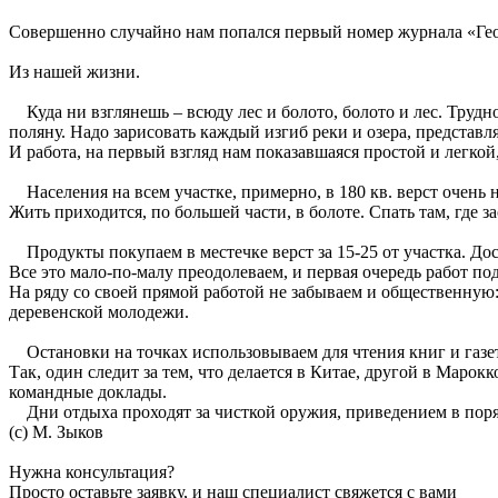
Совершенно случайно нам попался первый номер журнала «Геод
Из нашей жизни.
Куда ни взглянешь – всюду лес и болото, болото и лес. Трудн
поляну. Надо зарисовать каждый изгиб реки и озера, представля
И работа, на первый взгляд нам показавшаяся простой и легкой
Населения на всем участке, примерно, в 180 кв. верст очень н
Жить приходится, по большей части, в болоте. Спать там, где з
Продукты покупаем в местечке верст за 15-25 от участка. Дос
Все это мало-по-малу преодолеваем, и первая очередь работ по
На ряду со своей прямой работой не забываем и общественную:
деревенской молодежи.
Остановки на точках использовываем для чтения книг и газет
Так, один следит за тем, что делается в Китае, другой в Марок
командные доклады.
Дни отдыха проходят за чисткой оружия, приведением в поряд
(с) М. Зыков
Нужна консультация?
Просто оставьте заявку, и наш специалист свяжется с вами