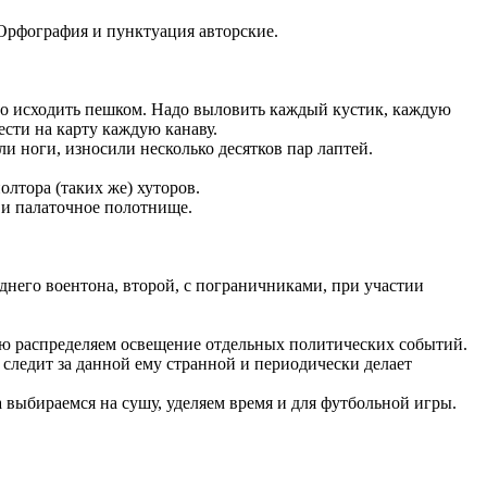
 Орфография и пунктуация авторские.
надо исходить пешком. Надо выловить каждый кустик, каждую
ести на карту каждую канаву.
ли ноги, износили несколько десятков пар лаптей.
олтора (таких же) хуторов.
р и палаточное полотнище.
днего воентона, второй, с пограничниками, при участии
ою распределяем освещение отдельных политических событий.
о следит за данной ему странной и периодически делает
выбираемся на сушу, уделяем время и для футбольной игры.