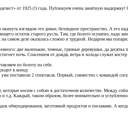
езист» от 1925 (!) года. Публикуем очень занятную выдержку!
о окинуть взглядом это дикое, безлюдное пространство. А его 
ющего остаток старого русла. Там, где болото осушено, надо зан
, на самом деле оказалась сложно и трудной. Недаром мы попари
емного: две маленькие, темные, грязные деревушки, да десятка п
астигнет ночь. Спасением от дождя, ветра и холода служат косте
тавляем по болоту на себе.
дходит к концу.
 уже поставили 2 спектакля. Первый, совместно с командой сосе
, которые носим с собою в достаточном количестве. Между соб
ко и т.д. Каждый, таким образом, более внимательно и углубленн
ок обмундирования, заготовкой продуктов и письмами. А когда 